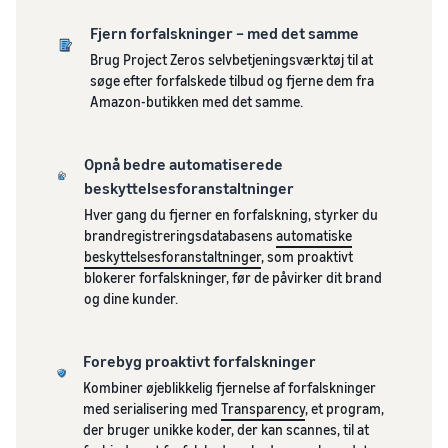
handelssucces
kunder
administrere din drift
Indkomstberegner
Brand-lancering på Amazon
Start med billige FBA-
Fjern forfalskninger – med det samme
Beregn gebyrer og
Lagerstyring for
takster
Brug Project Zeros selvbetjeningsværktøj til at
Udforsk
omkostninger for et
dummies
søge efter forfalskede tilbud og fjerne dem fra
salgsprogrammer
produkt med forskellige
Gode råd til effektiv
Sælg på tværs af
Amazon-butikken med det samme.
Opret din salgsstrategi med
forsendelsesmetoder
lagerstyring med Amazon
Storbritanniens og EU's
forskellige programmer
grænser
Succeshistorier
Kom ind på nye markeder
Opnå bedre automatiserede
fra sælgere:
Efterspurgte
uden besvær
beskyttelsesforanstaltninger
Med Amazons
produkter til
Hver gang du fjerner en forfalskning, styrker du
rækkevidde og
start af
brandregistreringsdatabasens
automatiske
værktøjer har
salget
beskyttelsesforanstaltninger
, som proaktivt
Skipper's
blokerer forfalskninger, før de påvirker dit brand
Brandregistrering
forvandlet
og dine kunder.
Registrer dit brand hos
Sådan sælger du
fiskebaseret
kæledyrsfoder online
Amazon og få adgang til
dyrefoder af høj
Lavere
brand-beskyttelse og
Udvid dit salg af
kvalitet fra en lokal
forsendelsesomkostninger
Forebyg proaktivt forfalskninger
marketingværktøjer
kæledyrsfoder
idé til en
for dine lavprisprodukter
Kombiner øjeblikkelig fjernelse af forfalskninger
blomstrende
Find ud af taksterne for lavprisvarer fra
med serialisering med
Transparency
, et program,
virksomhed. En
Sådan sælger du
Forsendelse via Amazon for
der bruger unikke koder, der kan scannes, til at
sand historie, reel
kosttilskud online
kvalificerede produkter med en pris på