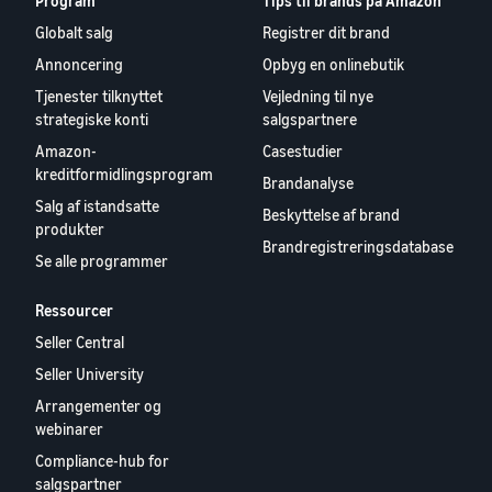
Program
Tips til brands på Amazon
Globalt salg
Registrer dit brand
Annoncering
Opbyg en onlinebutik
Tjenester tilknyttet
Vejledning til nye
strategiske konti
salgspartnere
Amazon-
Casestudier
kreditformidlingsprogram
Brandanalyse
Salg af istandsatte
Beskyttelse af brand
produkter
Brandregistreringsdatabase
Se alle programmer
Ressourcer
Seller Central
Seller University
Arrangementer og
webinarer
Compliance-hub for
salgspartner