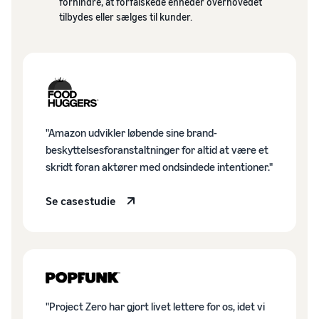
forhindre, at forfalskede enheder overhovedet
vækst. Kunne du
Udvid dit onlinesalg af
op til € 20.
tilbydes eller sælges til kunder.
være den næste?
kosttilskud
Sådan sælger du
hovedtelefoner online
Sælg hovedtelefoner til
kunder over hele verden
"Amazon udvikler løbende sine brand-
Sådan sælger du T-
beskyttelsesforanstaltninger for altid at være et
shirts online
skridt foran aktører med ondsindede intentioner."
Skab vækst for dit T-shirt-
mærke
Se casestudie
"Project Zero har gjort livet lettere for os, idet vi