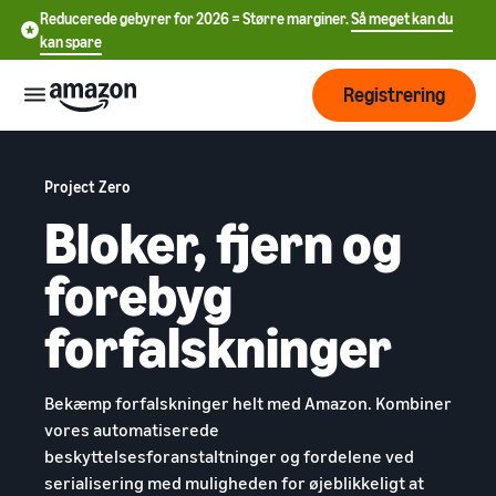
Reducerede gebyrer for 2026 = Større marginer.
Så meget kan du
kan spare
Registrering
Start
Project Zero
Bloker, fjern og
Begynd
Forsendelse
中
at
forebyg
sælge
文
på
Oversigt over
-
Vækst
forfalskninger
Amazon
ordrebehandling
CN
Nå ud
English
Prissætning
Vælg salgstakst
Forsendelse via
Bekæmp forfalskninger helt med Amazon. Kombiner
til flere
- GB
Amazon (FBA)
Sammenlign salgstakster
vores automatiserede
kunder
Du kan outsource
beskyttelsesforanstaltninger og fordelene ved
Deutsch
Få mere at
returforsendelser og
Læring
Opret sælgerkonto
serialisering med muligheden for øjeblikkeligt at
- DE
kundeservice