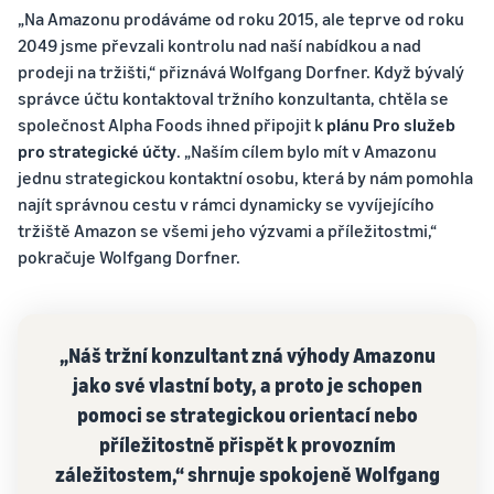
k nástrojům
Pravdivý
vašich
zvířata
„Na Amazonu prodáváme od roku 2015, ale teprve od roku
ochrany značky
příběh,
levných
2049 jsme převzali kontrolu nad naší nabídkou a nad
a
skutečný
produktů
prodeji na tržišti,“ přiznává Wolfgang Dorfner. Když bývalý
Jak prodávat doplňky
marketingovým
růst. Mohl
online
Zjistěte sazby
nástrojům
bys být
správce účtu kontaktoval tržního konzultanta, chtěla se
za levné
Rozšiřte svůj online prodej
další?
společnost Alpha Foods ihned připojit k
plánu Pro služeb
položky
doplňků stravy
pro strategické účty
. „Naším cílem bylo mít v Amazonu
dodávané
jednu strategickou kontaktní osobu, která by nám pomohla
společností
Jak prodávat sluchátka
najít správnou cestu v rámci dynamicky se vyvíjejícího
Amazon pro
online
tržiště Amazon se všemi jeho výzvami a příležitostmi,“
způsobilé
Prodávejte sluchátka
produkty s
pokračuje Wolfgang Dorfner.
zákazníkům po celém světě
cenou až
20 EUR.
Jak prodávat trička
online
„Náš tržní konzultant zná výhody Amazonu
Rozšiřte svou značku trička
jako své vlastní boty, a proto je schopen
pomoci se strategickou orientací nebo
příležitostně přispět k provozním
záležitostem,“ shrnuje spokojeně Wolfgang