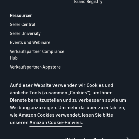
Brand Registry
Ressourcen
Seller Central
Seller University
Events und Webinare
Verkaufspartner Compliance
Hub
Verkaufspartner-Appstore
Europäischer
Verkaufspartner-Bericht
Auf dieser Website verwenden wir Cookies und
2024
ähnliche Tools (zusammen „Cookies“), um Ihnen
Kontaktieren Sie uns
Dienste bereitzustellen und zu verbessern sowie um
Werbung anzuzeigen. Um mehr darüber zu erfahren,
wie Amazon Cookies verwendet, lesen Sie bitte
Datenschutzerklärung
unseren
Amazon Cookie-Hinweis
.
Cookies
Allgemeine Geschäftsbedingungen