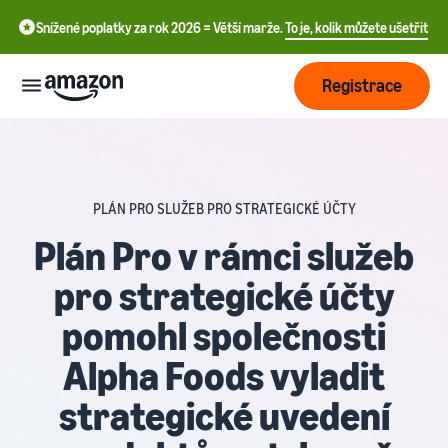
Snížené poplatky za rok 2026 = Větší marže.
To je, kolik můžete ušetřit
Registrace
Začít
PLÁN PRO SLUŽEB PRO STRATEGICKÉ ÚČTY
中
Začněte s
Doprava
prodejem
Plán Pro v rámci služeb
文
na
-
pro strategické účty
Amazonu
Přehled
Růst
CN
ještě
zpracování
pomohl společnosti
dnes
objednávek
English
Tvorba
Oslovte
- GB
Alpha Foods vyladit
cen
více
Vyberte si prodejní plán
Přeprava přes Amazon
zákazníků
strategické uvedení
Deutsch
Porovnat prodejní sazby
Outsourcing vrácení zásilek
- DE
a zákaznického servisu
Zjistěte
Vzdělávání