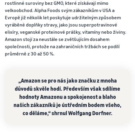
rostlinné suroviny bez GMO, které získávají mimo
efektivní produkty,
Výzvy, tipy a strategie pro
automatizaci a správu
oslovte miliony
udržitelný úspěch v
velkoobchod. Alpha Foods svým zákazníkům v USA a
vašich operací
zákazníků
Kalkulačka
elektronickém obchodování
Evropě již několik let poskytuje udržitelným způsobem
Začněte s levnými sazbami
příjmů
Příběhy
vyráběné doplňky stravy, jako jsou superpotravinové
Prozkoumejte prodejní
FBA
o
Vypočítejte
programy
Snadná správa zásob
elixíry, veganské proteinové prášky, vitamíny nebo živiny.
úspěchu
poplatky a
Vytvořte svou prodejní
Tipy pro efektivní správu
Amazon stojí za neustále se zvětšujícím dosahem
Díky dosahu
prodejců
náklady na
Prodáváme přes
strategii pomocí různých
zásob s Amazonem
společnosti, protože na zahraničních tržbách se podílí
a nástrojům
hranice Velké Británie a
produkt pro
programů
průměrně z 30 až 50 %.
Amazonu
EU
různé způsoby
přeměnila
Bezproblémové pronikání
dopravy
Žádané
Skipper's
na nové trhy
produkty
vysoce
při
kvalitní
„Amazon se pro nás jako značku z mnoha
startu
krmivo pro
důvodů skvěle hodí. Především však sdílíme
domácí
prodeje
Registrace
hodnoty Amazonu a spokojenost a blaho
zvířata na
značky
bázi ryb z
našich zákazníků je ústředním bodem všeho,
Jak prodávat krmivo
Zaregistrujte
místní
co děláme,“ shrnul Wolfgang Dorfner.
Nižší
pro domácí zvířata
svou značku na
myšlenky na
náklady
online
Amazonu a
prosperující
na
Rozvíjejte své podnikání v
získejte přístup
společnost.
dopravu
oblasti krmiv pro domácí