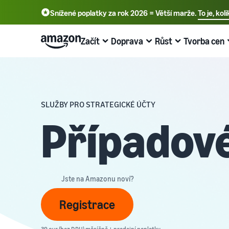
Snížené poplatky za rok 2026 = Větší marže.
To je, ko
English - GB
Deutsch - DE
Začít
Doprava
Růst
Tvorba cen
中文 - CN
Začněte s prodejem na Amazonu ještě
Přehled zpracování objednávek
Oslovte více zákazníků
Zjistěte více o poplatcích a nákladech
Další informace o webinářích a
dnes
znalostních centrech
Přeprava přes Amazon
Inzerujte s Amazonem
přehled cen
SLUŽBY PRO STRATEGICKÉ ÚČTY
Vyberte si prodejní plán
Blog o online prodeji
Outsourcing vrácení zásilek a zákaznického servisu
Inzerujte v obchodě Amazon i mimo něj
Rozšiřte podnikání nákladově efektivně
Případové
Porovnat prodejní sazby
Další informace o koncepcích online prodeje
Zpracování objednávek z vlastního skladu
B2B prodej
Porovnat prodejní sazby
Vytvořit účet prodejce
Seller University
Využijte rychlejší, levnější a přesnější dodávky
Spojte se s firemními zákazníky
Porovnejte a vyberte prodejní plány
Zkontrolujte kroky k vytvoření účtu prodejce
Školicí a vzdělávací zdroje, které pomáhají společnostem
dosáhnout úspěchu na Amazonu
Představujeme nové produkty
Prodávejte globálně
Prodejní poplatky
Jste na Amazonu noví?
Tvorba nabídky produktů
Získejte 10% slevu na prodej a bezplatné úložiště s FBA
Prodávejte zákazníkům Amazonu po celém světě
Přehled prodejních poplatků
Příběhy o úspěchu prodejců
Vytvářejte nebo přijímejte nabídky produktů
Registrace
Jste připraveni začít svůj úspěšný příběh?
Plnění objednávek zákazníků
Získejte personalizovaná doporučení
Poplatky za dopravu
Odesílání objednávek
Seznamte se s vhodnými řešeními pro vaše zásilky
Jak vám může váš poradce na trhu pomoci růst na
Získejte přehled nákladů pro tento oblíbený program