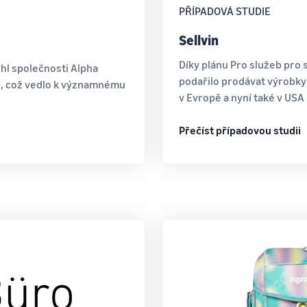
PŘÍPADOVÁ STUDIE
Sellvin
Díky plánu Pro služeb pro 
hl společnosti Alpha
podařilo prodávat výrobky
rh, což vedlo k významnému
v Evropě a nyní také v US
Přečíst případovou studii