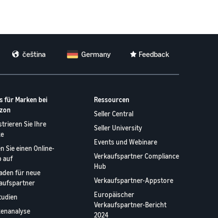
čeština
Germany
Feedback
s für Marken bei
Ressourcen
zon
Seller Central
strieren Sie Ihre
Seller University
ke
Events und Webinare
n Sie einen Online-
Verkaufspartner Compliance
 auf
Hub
faden für neue
Verkaufspartner-Appstore
aufspartner
Europäischer
studien
Verkaufspartner-Bericht
enanalyse
2024