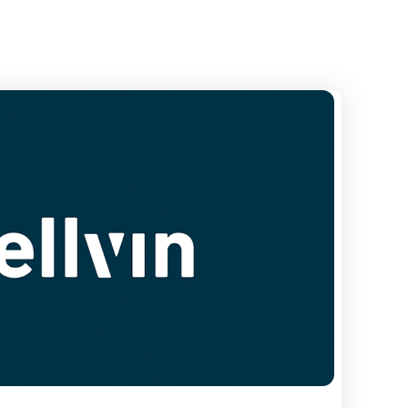
Rozšiřte svou značku trička