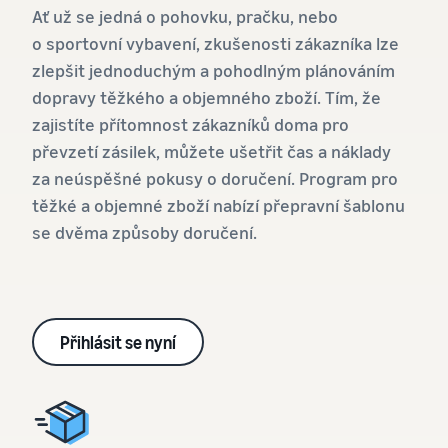
k nástrojům
Pravdivý
Ať už se jedná o pohovku, pračku, nebo
vašich
zvířata
ochrany značky
příběh,
levných
o sportovní vybavení, zkušenosti zákazníka lze
a
skutečný
produktů
Jak prodávat doplňky
marketingovým
růst. Mohl
zlepšit jednoduchým a pohodlným plánováním
online
Zjistěte sazby
nástrojům
bys být
dopravy těžkého a objemného zboží. Tím, že
za levné
Rozšiřte svůj online prodej
další?
zajistíte přítomnost zákazníků doma pro
položky
doplňků stravy
dodávané
převzetí zásilek, můžete ušetřit čas a náklady
společností
Jak prodávat sluchátka
za neúspěšné pokusy o doručení. Program pro
Amazon pro
online
těžké a objemné zboží nabízí přepravní šablonu
způsobilé
Prodávejte sluchátka
se dvěma způsoby doručení.
produkty s
zákazníkům po celém světě
cenou až
20 EUR.
Jak prodávat trička
online
Rozšiřte svou značku trička
Přihlásit se nyní