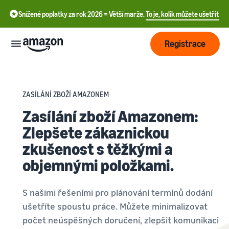
Snížené poplatky za rok 2026 = Větší marže.
To je, kolik můžete ušetřit
Registrace
Začít
ZASÍLÁNÍ ZBOŽÍ AMAZONEM
中
Začněte s
Zasílání zboží Amazonem:
Doprava
prodejem
文
Zlepšete zákaznickou
na
-
zkušenost s těžkými a
Amazonu
Přehled
Růst
CN
ještě
zpracování
objemnými položkami.
dnes
objednávek
English
Tvorba
Oslovte
- GB
cen
S našimi řešeními pro plánování termínů dodání
více
Vyberte si prodejní plán
Přeprava přes Amazon
zákazníků
Deutsch
ušetříte spoustu práce. Můžete minimalizovat
Porovnat prodejní sazby
Outsourcing vrácení zásilek
- DE
počet neúspěšných doručení, zlepšit komunikaci
a zákaznického servisu
Zjistěte
Vzdělávání