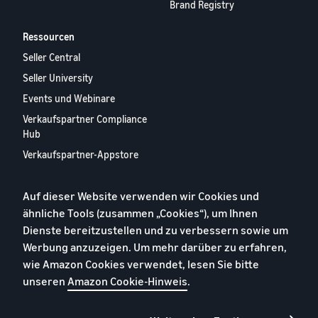
Brand Registry
Ressourcen
Seller Central
Seller University
Events und Webinare
Verkaufspartner Compliance
Hub
Verkaufspartner-Appstore
Europäischer
Verkaufspartner-Bericht
Auf dieser Website verwenden wir Cookies und
2024
ähnliche Tools (zusammen „Cookies“), um Ihnen
Kontaktieren Sie uns
Dienste bereitzustellen und zu verbessern sowie um
Werbung anzuzeigen. Um mehr darüber zu erfahren,
wie Amazon Cookies verwendet, lesen Sie bitte
Datenschutzerklärung
unseren
Amazon Cookie-Hinweis
.
Cookies
Allgemeine Geschäftsbedingungen