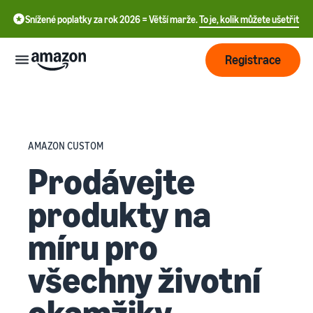
Snížené poplatky za rok 2026 = Větší marže.
To je, kolik můžete ušetřit
Registrace
Začít
AMAZON CUSTOM
中
Začněte s
Doprava
Prodávejte
prodejem
文
na
-
Amazonu
produkty na
Přehled
Růst
CN
ještě
zpracování
dnes
objednávek
míru pro
English
Tvorba
Oslovte
- GB
cen
více
všechny životní
Vyberte si prodejní plán
Přeprava přes Amazon
zákazníků
Deutsch
Porovnat prodejní sazby
Outsourcing vrácení zásilek
- DE
okamžiky
a zákaznického servisu
Zjistěte
Vzdělávání