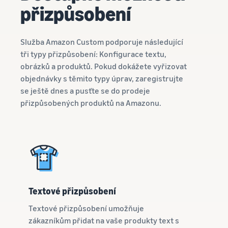
k nástrojům
Pravdivý
přizpůsobení
vašich
zvířata
ochrany značky
příběh,
levných
a
skutečný
produktů
Jak prodávat doplňky
marketingovým
růst. Mohl
Služba Amazon Custom podporuje následující
online
Zjistěte sazby
nástrojům
bys být
tři typy přizpůsobení: Konfigurace textu,
za levné
Rozšiřte svůj online prodej
další?
položky
doplňků stravy
obrázků a produktů. Pokud dokážete vyřizovat
dodávané
objednávky s těmito typy úprav, zaregistrujte
společností
Jak prodávat sluchátka
se ještě dnes a pusťte se do prodeje
Amazon pro
online
přizpůsobených produktů na Amazonu.
způsobilé
Prodávejte sluchátka
produkty s
zákazníkům po celém světě
cenou až
20 EUR.
Jak prodávat trička
online
Rozšiřte svou značku trička
Textové přizpůsobení
Textové přizpůsobení umožňuje
zákazníkům přidat na vaše produkty text s